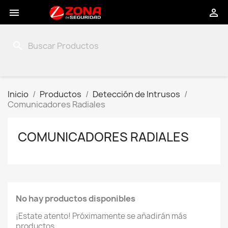


search
Inicio
Productos
Detección de Intrusos
Comunicadores Radiales
COMUNICADORES RADIALES
No hay productos disponibles
¡Estate atento! Próximamente se añadirán más
productos.