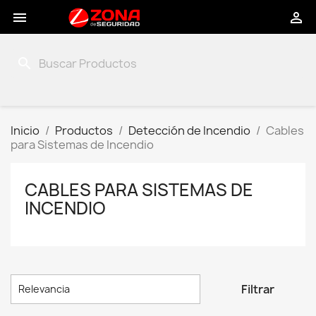


search
Inicio
Productos
Detección de Incendio
Cables
para Sistemas de Incendio
CABLES PARA SISTEMAS DE
INCENDIO

Filtrar
Relevancia