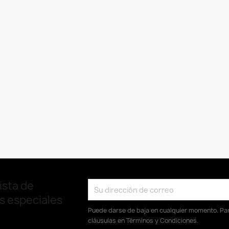
ista de
as especiales
Puede darse de baja en cualquier momento. Para
cláusulas en Términos y Condiciones.