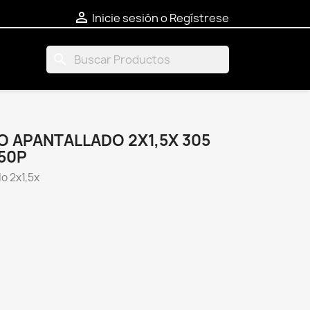

Inicie sesión o Regístrese
search
O APANTALLADO 2X1,5X 305
50P
o 2x1,5x