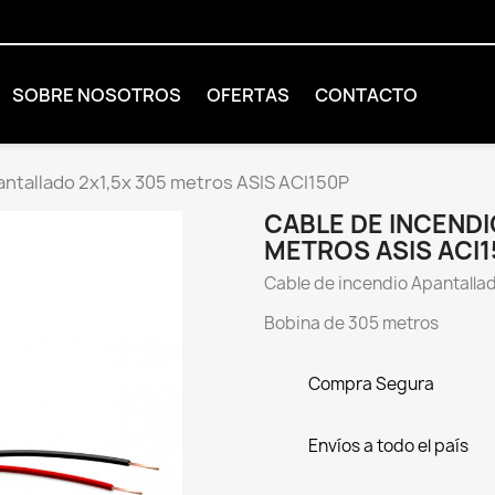
SOBRE NOSOTROS
OFERTAS
CONTACTO
antallado 2x1,5x 305 metros ASIS ACI150P
CABLE DE INCENDI
METROS ASIS ACI1
Cable de incendio Apantallad
Bobina de 305 metros
Compra Segura
Envíos a todo el país