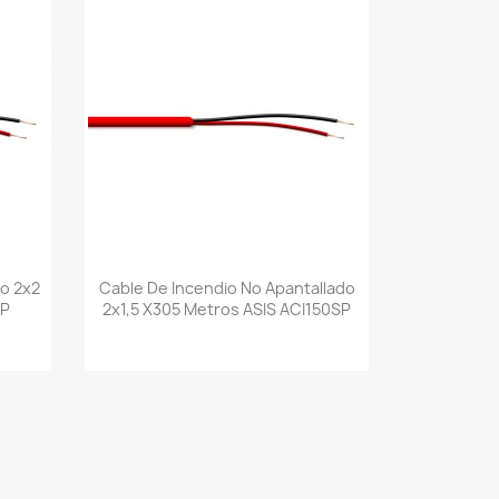
Vista rápida

do 2x2
Cable De Incendio No Apantallado
0P
2x1,5 X305 Metros ASIS ACI150SP