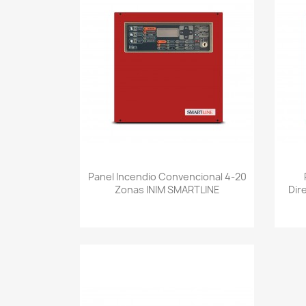
Vista rápida

Panel Incendio Convencional 4-20
Zonas INIM SMARTLINE
Dir