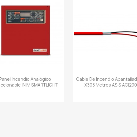
Vista rápida
Vista rápida


Panel Incendio Analógico
Cable De Incendio Apantalla
eccionable INIM SMARTLIGHT
X305 Metros ASIS ACI20