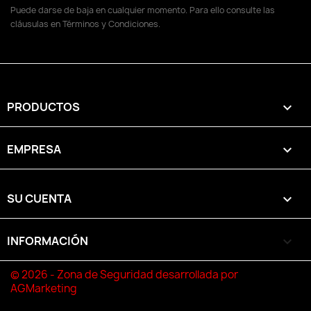
Puede darse de baja en cualquier momento. Para ello consulte las
cláusulas en Términos y Condiciones.
PRODUCTOS

EMPRESA

SU CUENTA

INFORMACIÓN
keyboard_arrow_down
© 2026 - Zona de Seguridad desarrollada por
AGMarketing