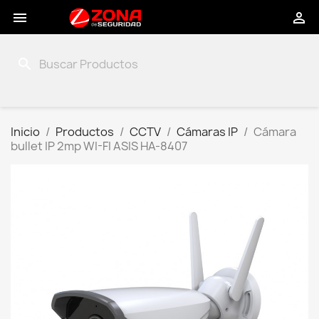


search
Inicio
Productos
CCTV
Cámaras IP
Cámara
bullet IP 2mp WI-FI ASIS HA-8407