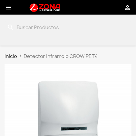


search
Inicio
Detector Infrarrojo CROW PET4