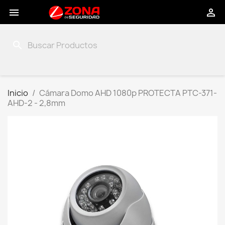


search
Inicio
Cámara Domo AHD 1080p PROTECTA PTC-371-
AHD-2 - 2,8mm