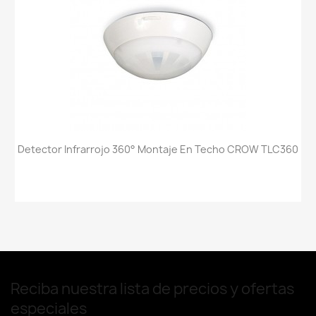
Detector Infrarrojo 360° Montaje En Techo CROW TLC360
Reciba nuestra lista de precios y ofertas
especiales