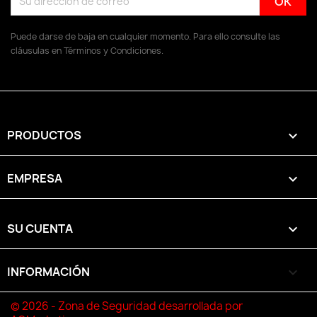
Puede darse de baja en cualquier momento. Para ello consulte las
cláusulas en Términos y Condiciones.
PRODUCTOS

EMPRESA

SU CUENTA

INFORMACIÓN
keyboard_arrow_down
© 2026 - Zona de Seguridad desarrollada por