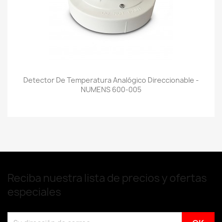
Detector De Temperatura Analógico Direccionable -
NUMENS 600-005
Reciba nuestra lista de precios y ofertas
especiales