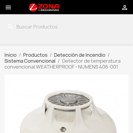


search
Inicio
Productos
Detección de Incendio
Sistema Convencional
Detector de temperatura
convencional WEATHERPROOF - NUMENS 406-001