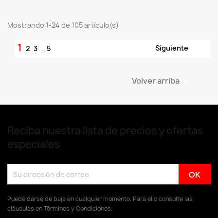
Mostrando 1-24 de 105 artículo(s)
1

Siguiente
2
3
…
5
Volver arriba

Reciba nuestra lista de precios y ofertas
especiales
Puede darse de baja en cualquier momento. Para ello consulte las
cláusulas en Términos y Condiciones.