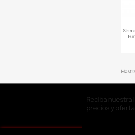
Siren
Fun
Mostra
Reciba nuestra l
precios y ofert