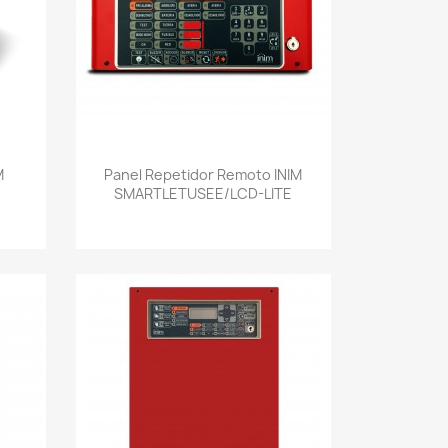
Vista rápida

M
Panel Repetidor Remoto INIM
SMARTLETUSEE/LCD-LITE