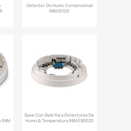
Vista rápida

a
Detector De Humo Convencional
1R
INIM ID100
Vista rápida

Base Con Relé Para Detectores De
 INIM
Humo & Temperatura INIM EB0020