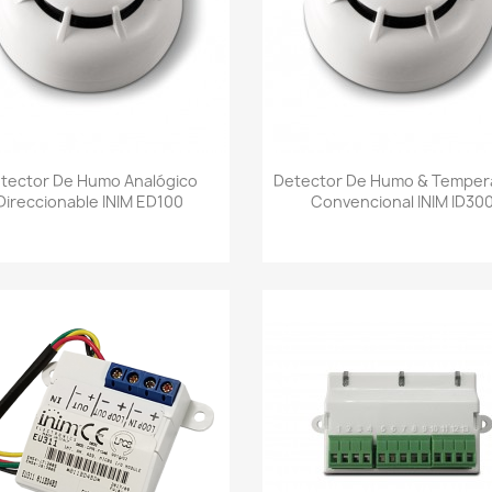
Vista rápida
Vista rápida


tector De Humo Analógico
Detector De Humo & Temper
Direccionable INIM ED100
Convencional INIM ID30