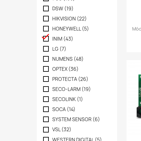
DSW
(19)
HIKVISION
(22)
HONEYWELL
(5)
Mód

INIM
(43)
LG
(7)
NUMENS
(48)
OPTEX
(36)
PROTECTA
(26)
SECO-LARM
(19)
SECOLINK
(1)
SOCA
(14)
SYSTEM SENSOR
(6)
VSL
(32)
WESTERN DIGITAL
(5)