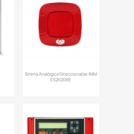
Vista rápida

Sirena Analógica Direccionable INIM
ES2020RE