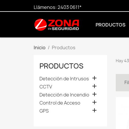
Llámenos:
2403 0611*
PRODUCTOS
Inicio
Productos
Hay 43
PRODUCTOS

Detección de Intrusos
Fi

CCTV

Detección de Incendio

Control de Acceso

GPS