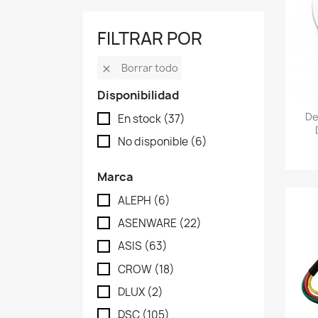
FILTRAR POR
Borrar todo

Disponibilidad
De
En stock
(37)
No disponible
(6)
Marca
ALEPH
(6)
ASENWARE
(22)
ASIS
(63)
CROW
(18)
DLUX
(2)
DSC
(105)