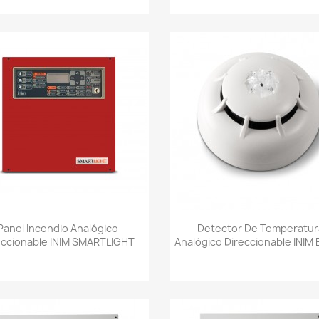
Vista rápida
Vista rápida


Panel Incendio Analógico
Detector De Temperatur
eccionable INIM SMARTLIGHT
Analógico Direccionable INIM