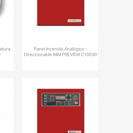
Vista rápida

atura
Panel Incendio Analógico -
0
Direccionable INIM PREVIDIA C100SR