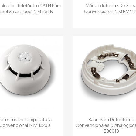
Vista rápida
Vista rápida


icador Telefónico PSTN Para
Módulo Interfaz De Zon
anel SmartLoop INIM PSTN
Convencional INIM EM41
Vista rápida
Vista rápida


Detector De Temperatura
Base Para Detectores
Convencional INIM ID200
Convencionales & Analógicos
EB0010