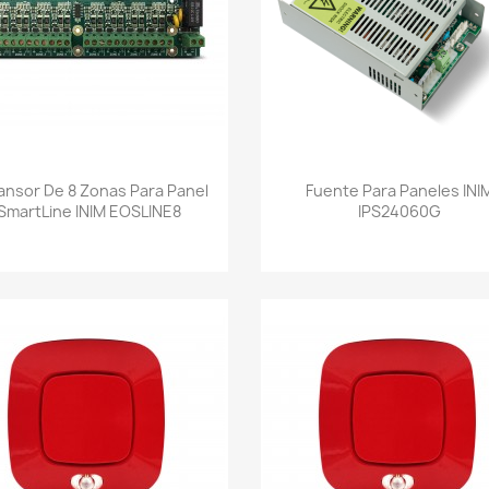
Vista rápida
Vista rápida


ansor De 8 Zonas Para Panel
Fuente Para Paneles INI
SmartLine INIM EOSLINE8
IPS24060G