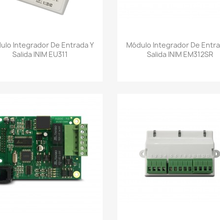
Vista rápida
Vista rápida


ulo Integrador De Entrada Y
Módulo Integrador De Entra
Salida INIM EU311
Salida INIM EM312SR