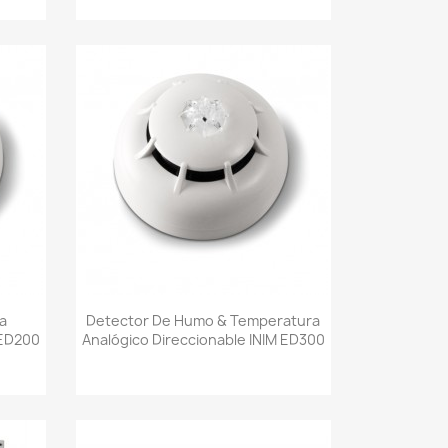
Vista rápida

a
Detector De Humo & Temperatura
 ED200
Analógico Direccionable INIM ED300