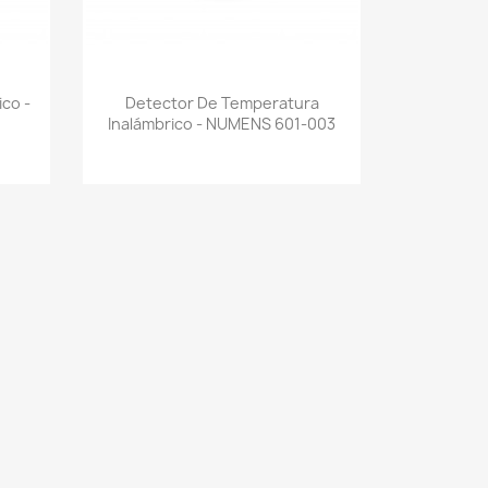
Vista rápida

co -
Detector De Temperatura
Inalámbrico - NUMENS 601-003