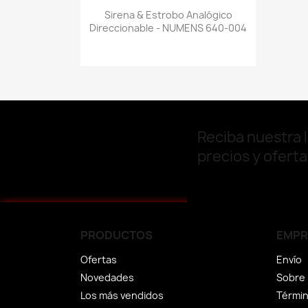
Vista rápida

Sirena & Estrobo Analógico
Direccionable - NUMENS 640-004
Reciba nuestra l
precios y ofert
PRODUCTOS
EMPR
Ofertas
Envío
Novedades
Sobre
Los más vendidos
Términ