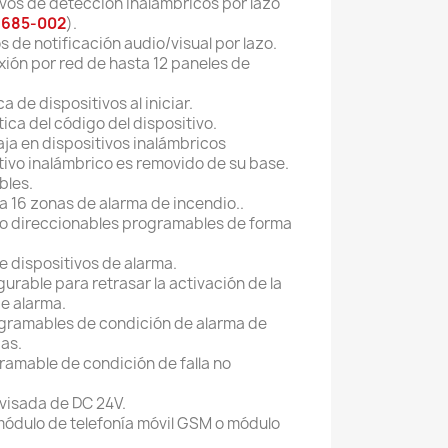
ivos de detección inalámbricos por lazo
e
685-002
).
s de notificación audio/visual por lazo.
xión por red de hasta 12 paneles de
 de dispositivos al iniciar.
ica del código del dispositivo.
ja en dispositivos inalámbricos
tivo inalámbrico es removido de su base.
bles.
a 16 zonas de alarma de incendio..
 no direccionables programables de forma
e dispositivos de alarma.
rable para retrasar la activación de la
de alarma.
rogramables de condición de alarma de
as.
gramable de condición de falla no
rvisada de DC 24V.
ódulo de telefonía móvil GSM o módulo