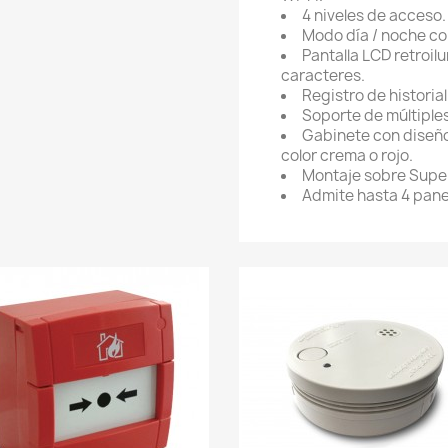
4 niveles de acceso.
Modo día / noche co
Pantalla LCD retroil
caracteres.
Registro de historia
Soporte de múltiple
Gabinete con diseño
color crema o rojo.
Montaje sobre Super
Admite hasta 4 pane