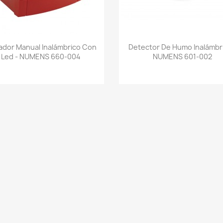
Vista rápida
Vista rápida


ador Manual Inalámbrico Con
Detector De Humo Inalámbri
Led - NUMENS 660-004
NUMENS 601-002