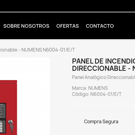
SOBRE NOSOTROS
OFERTAS
CONTACTO
ccionable - NUMENS N6004-01/E/T
PANEL DE INCEND
DIRECCIONABLE -
Panel Analógico Direccionabl
Marca: NUMENS
Código: N6004-01/E/T
HOMOLOGADO POR DIRECCI
Compra Segura