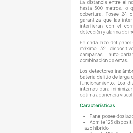
La distancia entre el n
hasta 500 metros, lo 
cobertura. Posee 24 ca
garantiza que las inte
interfieran con el co
detección y alarma de in
En cada lazo del panel
máximo 32 dispositivo
campanas, auto-parla
combinación de estas.
Los detectores inalámb
batería de litio de larg
funcionamiento. Los di
internas para minimiza
optima apariencia visual 
Características
Panel posee dos laz
Admite 125 dispositi
lazo híbrido