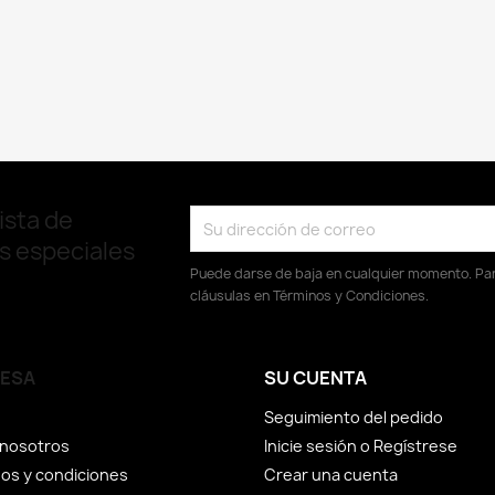
ista de
as especiales
Puede darse de baja en cualquier momento. Para
cláusulas en Términos y Condiciones.
ESA
SU CUENTA
Seguimiento del pedido
 nosotros
Inicie sesión o Regístrese
os y condiciones
Crear una cuenta