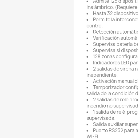
Admite 125 disposit
inalámbrico. (Requier
Hasta 32 dispositivo
Permite la intercone
control.
Detección automática
Verificación automát
Supervisa batería ba
Supervisa si disposi
128 zonas configura
Indicadores LED par
2 salidas de sirena
inependiente.
Activación manual d
Temporizador configu
salida de la condición 
2 salidas de relé p
incendio no supervisad
1 salida de relé pro
supervisada.
Salida auxiliar supe
Puerto RS232 para m
WI-FI.