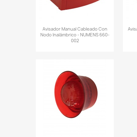
Vista rápida

Avisador Manual Cableado Con
Avis
Nodo Inalámbrico - NUMENS 660-
002